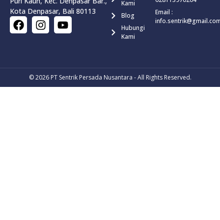
Puri Kauh, Kec. Denpasar Bar.,
Kami
Kota Denpasar, Bali 80113
Email :
Blog
info.sentrik@gmail.co
Hubungi
Kami
© 2026
PT Sentrik Persada Nusantara
- All Rights Reserved.