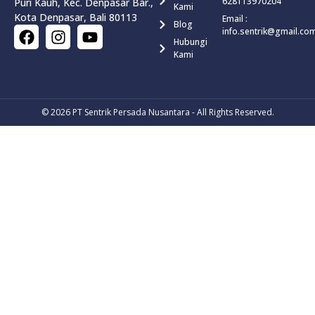
628113970204
Puri Kauh, Kec. Denpasar Bar.,
Kami
Kota Denpasar, Bali 80113
Email :
Blog
info.sentrik@gmail.co
Hubungi
Kami
© 2026
PT Sentrik Persada Nusantara
- All Rights Reserved.