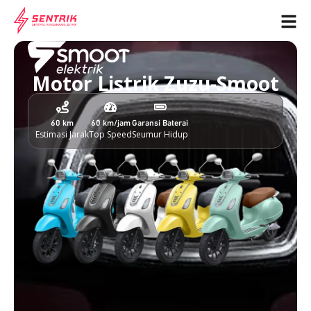
Motor Listrik Zuzu-Smoot
60 km
60 km/jam
Garansi Baterai
Estimasi Jarak
Top Speed
Seumur Hidup